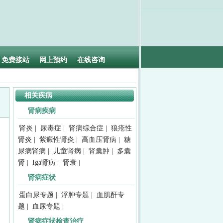
免费接站
网上预约
在线咨询
相关疾病
肾病疾病
肾炎
|
尿毒症
|
肾病综合症
|
狼疮性
肾炎
|
紫癜性肾炎
|
高血压肾病
|
糖
尿病肾病
|
儿童肾病
|
肾囊肿
|
多囊
肾
|
Iga肾病
|
肾衰
|
肾病症状
蛋白尿专题
|
浮肿专题
|
血肌酐专
题
|
血尿专题
|
肾病症状检查治疗