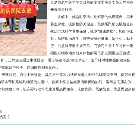
青岛市老年医学学会肾脏病专业委员会委员王静主任
开展健康科普。
讲解中，她适时穿插生动鲜活的临床案例，突出
养生保健、疾病预防关键点，鼓励居民朋友以恰当的
生活方式科学养生保健，减少“健康磨损”，从细节抓
起，预防疾病发生，维护好身心健康。悟于心，勤于
行。公益健康服务展开后，门诊刁立雪主任与护士荆
硕耐心细致地为前来体验的居民朋友测量血压血糖，
早护；王静主任通过中医脉诊、舌诊快速形成“初步辨证”，给予针对性更强的健康指
甲状腺超声检查，详细解答相关疑惑；
辨证取穴，通过中医针灸、耳穴压豆等加以扶正祛邪；医疗品牌部梁亚男、宿万里
的草本守护延续到细腻的生活中。静康中医公益健康活动反响热烈，赢得居民朋友的一
坚持党建引领，以实际行动常态化开展惠民服务，未病先防、既病防变，为居民健康
诊
肾病？