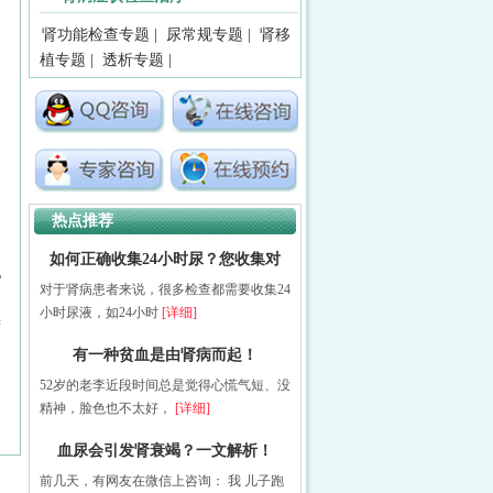
肾功能检查专题
|
尿常规专题
|
肾移
植专题
|
透析专题
|
热点推荐
如何正确收集24小时尿？您收集对
现
对于肾病患者来说，很多检查都需要收集24
小时尿液，如24小时
[详细]
精
有一种贫血是由肾病而起！
52岁的老李近段时间总是觉得心慌气短、没
精神，脸色也不太好，
[详细]
血尿会引发肾衰竭？一文解析！
前几天，有网友在微信上咨询： 我 儿子跑